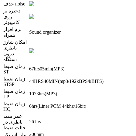
حذف noise
ذخیره بر
روی
کامپیوتر
نرم افزار
Sound organizer
همراه
امکان شارژ
باطری
درون
دستگاه
زمان ضبط
67hrs05min(MP3)
ST
زمان ضبط
44HRS40MIN(mp3/192kBPS/kBITS)
STSP
زمان ضبط
1073hrs(MP3)
LP
زمان ضبط
6hrs(Liner PCM 44khz/16bit)
HQ
عمر مفید
26 hrs
باطری در
حالت ضبط
206mm
سایز اسپیکر