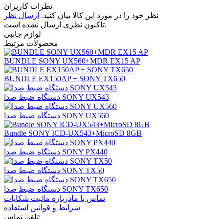
نظرات کاربران
نظر خود را در مورد این کالا بیان کنید.
ارسال نظر
تاکنون نظری ارسال نشده است.
لوازم جانبی
محصولات مرتبط
BUNDLE SONY UX560+MDR EX15 AP
BUNDLE EX150AP + SONY TX650
دستگاه ضبط صدا SONY UX543
دستگاه ضبط صدا SONY UX560
Bundle SONY ICD-UX543+MicroSD 8GB
دستگاه ضبط صدا SONY PX440
دستگاه ضبط صدا SONY TX50
دستگاه ضبط صدا SONY TX650
تماس با ما
درباره ما
ثبت شکایات
شرايط و قوانین استفاده
تلفن تماس: