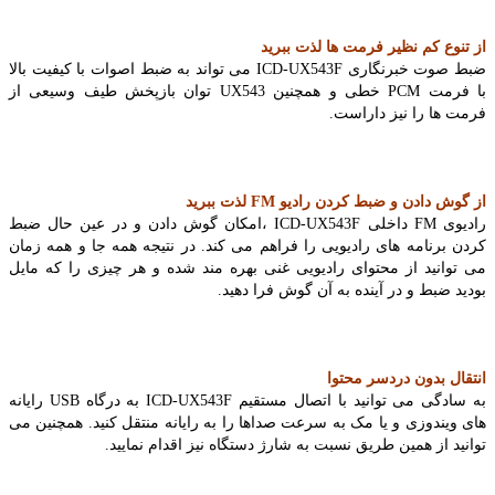
از تنوع کم نظیر فرمت ها لذت ببرید
ضبط صوت خبرنگاری ICD-UX543F می تواند به ضبط اصوات با کیفیت بالا
با فرمت PCM خطی و همچنین UX543 توان بازپخش طیف وسیعی از
فرمت ها را نیز داراست.
از گوش دادن و ضبط کردن رادیو FM لذت ببرید
رادیوی FM داخلی ICD-UX543F ،امکان گوش دادن و در عین حال ضبط
کردن برنامه های رادیویی را فراهم می کند. در نتیجه همه جا و همه زمان
می توانید از محتوای رادیویی غنی بهره مند شده و هر چیزی را که مایل
بودید ضبط و در آینده به آن گوش فرا دهید.
انتقال بدون دردسر محتوا
به سادگی می توانید با اتصال مستقیم ICD-UX543F به درگاه USB رایانه
های ویندوزی و یا مک به سرعت صداها را به رایانه منتقل کنید. همچنین می
توانید از همین طریق نسبت به شارژ دستگاه نیز اقدام نمایید.