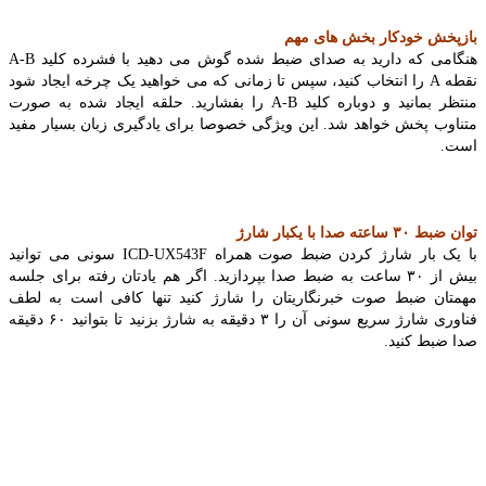
بازپخش خودکار بخش های مهم
هنگامی که دارید به صدای ضبط شده گوش می دهید با فشرده کلید A-B
نقطه A را انتخاب کنید، سپس تا زمانی که می خواهید یک چرخه ایجاد شود
منتظر بمانید و دوباره کلید A-B را بفشارید. حلقه ایجاد شده به صورت
متناوب پخش خواهد شد. این ویژگی خصوصا برای یادگیری زبان بسیار مفید
است.
توان ضبط ۳۰ ساعته صدا با یکبار شارژ
با یک بار شارژ کردن ضبط صوت همراه ICD-UX543F سونی می توانید
بیش از ۳۰ ساعت به ضبط صدا بپردازید. اگر هم یادتان رفته برای جلسه
مهمتان ضبط صوت خبرنگاریتان را شارژ کنید تنها کافی است به لطف
فناوری شارژ سریع سونی آن را ۳ دقیقه به شارژ بزنید تا بتوانید ۶۰ دقیقه
صدا ضبط کنید.