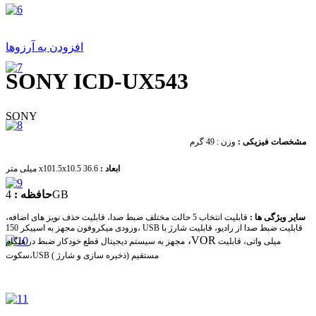
افزودن به آرزوها
SONY ICD-UX543
SONY
وزن : 49 گرم
مشخصات فیزیکی :
میلی متر
ابعاد :
36.6
x101.5x10.5
4GB
حافظه :
سایر ویژگی ها :
قابلیت انتخاب 5 حالت مختلف ضبط صدا، قابلیت حذف نویز های اضافه،
قابلیت ضبط صدا از رادیو، قابلیت شارژ با
USB
،ورودی میکروفون مجهز به اسپیکر 150
،VOR
میلی واتی، قابلیت
مجهز به سیستم دیجیتال قطع خودکار ضبط در هنگام
USB مستقیم (ذخیره سازی و شارژ )
سکوت،