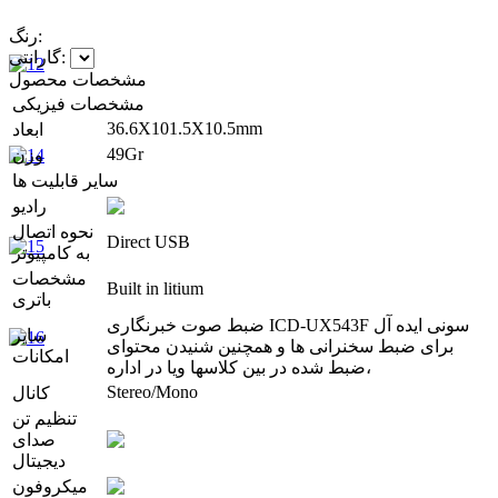
رنگ:
گارانتی:
مشخصات محصول
مشخصات فیزیکی
36.6X101.5X10.5mm
ابعاد
49Gr
وزن
سایر قابلیت ها
رادیو
نحوه اتصال
Direct USB
به کامپیوتر
مشخصات
Built in litium
باتری
ضبط صوت خبرنگاری ICD-UX543F سونی ایده آل
سایر
برای ضبط سخنرانی ها و همچنین شنیدن محتوای
امکانات
ضبط شده در بین کلاسها ویا در اداره،
Stereo/Mono
کانال
تنظیم تن
صدای
دیجیتال
میکروفون