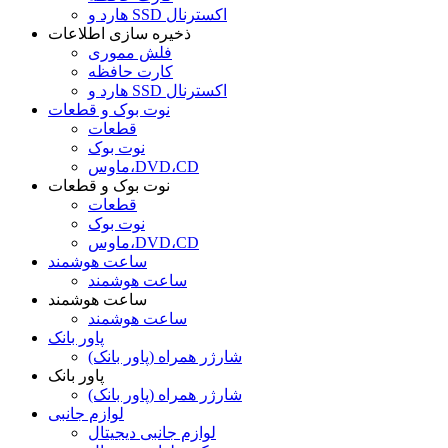
هارد و SSD اکسترنال
ذخیره سازی اطلاعات
فلش مموری
کارت حافظه
هارد و SSD اکسترنال
نوت بوک و قطعات
قطعات
نوت بوک
ماوس،DVD،CD
نوت بوک و قطعات
قطعات
نوت بوک
ماوس،DVD،CD
ساعت هوشمند
ساعت هوشمند
ساعت هوشمند
ساعت هوشمند
پاور بانک
شارژر همراه (پاور بانک)
پاور بانک
شارژر همراه (پاور بانک)
لوازم جانبی
لوازم جانبی دیجیتال